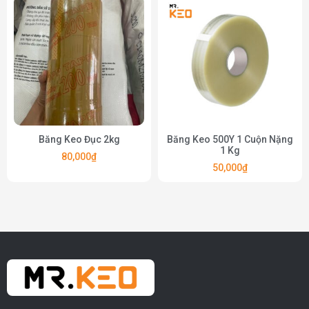
Băng Keo Đục 2kg
Băng Keo 500Y 1 Cuộn Nặng
1 Kg
80,000
₫
50,000
₫