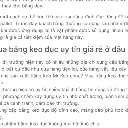
i thay cho bằng dây.
 một cách cụ thể hơn thù các loại băng đính đục dùng để kế
 pallet. Trước đây khách hàng thường sử dụng sản phẩm 
 khi được ứng dụng lại là vật phẩm được sử dụng nhiều h
g là giá cả tiết kiệm của mặt hàng này.
a băng keo đục uy tín giá rẻ ở đ
n thị trường hiện nay có nhiều những địa chỉ cung cấp băn
 ở bất cứ đâu như cửa hàng tiện lợi, cửa hàng vật liệu xây
 nhà sản xuất băng keo Mr Keo chưa? Mua băng keo đục v
ín.
à thương hiệu có uy tín nhiều khách hàng tin dùng và đồng 
ới phương châm xây dựng uy tín nhờ chất lượng, luôn xem đó
á cả cạnh tranh, đảm bảo thị trường.
ung cấp băng keo đục độ dính cao, màng dẻo phù hợp dá
g.
ản phẩm băng keo đục không mùi hôi khó chịu.