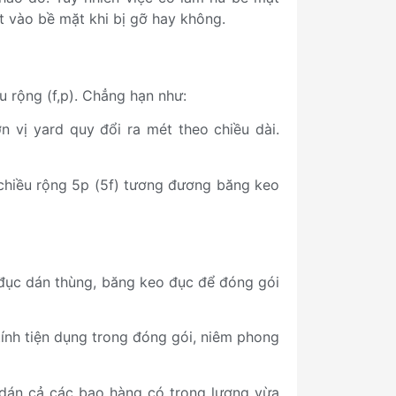
 vào bề mặt khi bị gỡ hay không.
u rộng (f,p). Chẳng hạn như:
 vị yard quy đổi ra mét theo chiều dài.
 chiều rộng 5p (5f) tương đương băng keo
đục dán thùng, băng keo đục để đóng gói
ính tiện dụng trong đóng gói, niêm phong
 dán cả các bao hàng có trọng lượng vừa