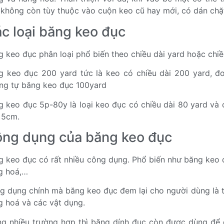
 không còn tùy thuộc vào cuộn keo cũ hay mới, có dán chặt
c loại băng keo đục
g keo đục phân loại phổ biến theo chiều dài yard hoặc chiề
g keo đục 200 yard tức là keo có chiều dài 200 yard, đơn
ng tự băng keo đục 100yard
g keo đục 5p-80y là loại keo đục có chiều dài 80 yard và
 5cm.
ng dụng của băng keo đục
g keo đục có rất nhiều công dụng. Phổ biến như băng keo 
g hoá,…
g dụng chính mà băng keo đục đem lại cho người dùng là t
g hoá và các vật dụng.
ng nhiều trường hợp thì băng dính đục còn được dùng để