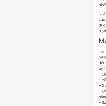
phả
Nói
các
đục
trọn
Mu
Trê
mua
đến
uy t
– L
– V
– Gi
– C
nặn
– S