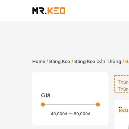
Home
/
Băng Keo
/
Băng Keo Dán Thùng
/ B
Thùn
Thùng
Giá
40,000
đ
—
80,000
đ