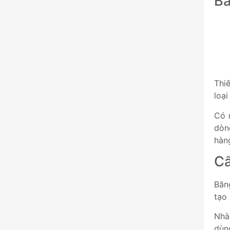
Bă
Thi
loại
Có 
dòn
hàn
Cấ
Băn
tạo
Nhà
dùn