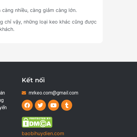
 càng nhiều, càng giảm càng lớn.
g chỉ vậy, những loại keo khác cũng được
khách.
Kết nối
oán
mrkeo.com@gmail.com
ng
yển
baobihuydien.com