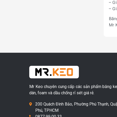
– G
– G
Băn
Mr 
Mr Keo chuyên cung cấp các sản phẩm băng ke
dán, foam và dầu chống rỉ sét giá rẻ.
200 Quách Đình Bảo, Phường Phú Thạnh, Quậ
Phú, TPHCM
0877 99 00 33