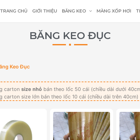
TRANG CHỦ
GIỚI THIỆU
BĂNG KEO
MÀNG XỐP HƠI
T
BĂNG KEO ĐỤC
ăng Keo Đục
g carton
size nhỏ
bán theo lốc 50 cái (chiều dài dưới 40c
 carton size lớn bán theo lốc 10 cái (chiều dài trên 40cm)