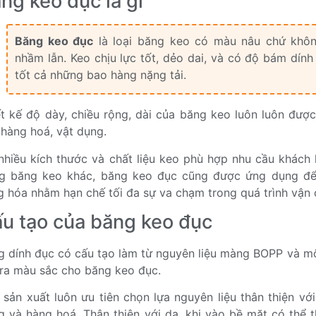
ng keo đục là gì
Băng keo đục
là loại băng keo có màu nâu chứ khôn
nhầm lẫn. Keo chịu lực tốt, dẻo dai, và có độ bám dín
tốt cả những bao hàng nặng tải.
ết kế độ dày, chiều rộng, dài của băng keo luôn luôn đượ
 hàng hoá, vật dụng.
nhiều kích thước và chất liệu keo phù hợp nhu cầu khách
g băng keo khác, băng keo đục cũng được ứng dụng để 
g hóa nhằm hạn chế tối đa sự va chạm trong quá trình vận 
u tạo của băng keo đục
g dính đục có cấu tạo làm từ nguyên liệu màng BOPP và m
 ra màu sắc cho băng keo đục.
 sản xuất luôn ưu tiên chọn lựa nguyên liệu thân thiện v
g và hàng hoá. Thân thiện với da, khi vào bề mặt có thể 