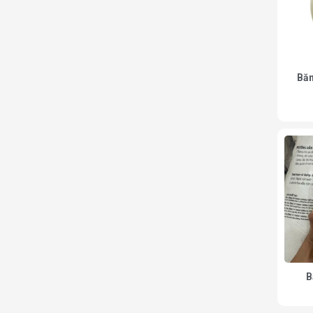
Băn
B