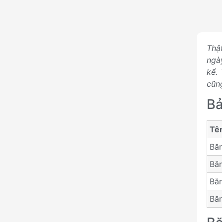
Thậ
ngà
kể.
cũng
Bả
Tê
Băn
Băn
Băn
Bă