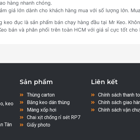
iao hàng nhanh chóng.
iảm giá lớn dành cho khách hàng mua với số lượng lớn. Mua
g keo đục là sản phẩm bán chạy hàng đầu tại Mr Keo. Khôn
Keo bán và phân phối trên toàn HCM với giá sỉ cực tốt cho 
Sản phẩm
Liên kết
Thùng carton
Chính sách thanh t
Băng keo dán thùng
Chính sách giao hà
o, keo
Màng xốp hơi
Chính sách vận chu
Chai xịt chống rỉ sét RP7
n Tân
Giấy photo