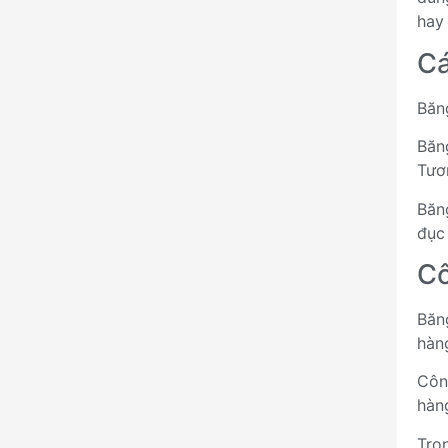
hay
Cá
Băn
Băn
Tươ
Băn
đục
Cô
Băn
hàn
Côn
hàn
Tro