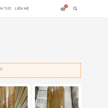
0
IN TỨC
LIÊN HỆ
m)