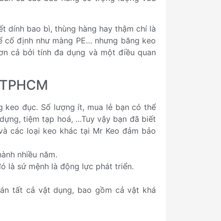
t dính bao bì, thùng hàng hay thậm chí là
để cố định như màng PE… nhưng băng keo
ơn cả bởi tính đa dụng và một điều quan
âu TPHCM
g keo đục. Số lượng ít, mua lẻ bạn có thể
 dựng, tiệm tạp hoá, …Tuy vậy bạn đã biết
à các loại keo khác tại Mr Keo đảm bảo
hành nhiều năm.
 là sứ mệnh là động lực phát triển.
n tất cả vật dụng, bao gồm cả vật khá